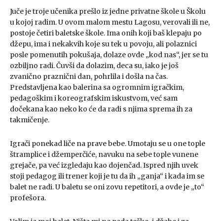
Juče je troje učenika prešlo iz jedne privatne škole u Školu
u kojoj radim. U ovom malom mestu Lagosu, verovali ili ne,
postoje četiri baletske škole. Ima onih koji baš klepaju po
džepu, ima i nekakvih koje su tek u povoju, ali polaznici
posle pomenutih pokušaja, dolaze ovde „kod nas“, jer se tu
ozbiljno radi. Čuvši da dolazim, deca su, iako je još
zvanično praznični dan, pohrlila i došla na čas.
Predstavljena kao balerina sa ogromnim igračkim,
pedagoškim i koreografskim iskustvom, već sam
dočekana kao neko ko će da radi s njima sprema ih za
takmičenje.
Igrači ponekad liče na prave bebe. Umotaju se u one tople
štramplice i džemperčiće, navuku na sebe tople vunene
grejače, pa već izgledaju kao dojenčad. Ispred njih uvek
stoji pedagog ili trener koji je tu da ih „ganja“ i kada im se
balet ne radi. U baletu se oni zovu repetitori, a ovde je „to“
profešora.