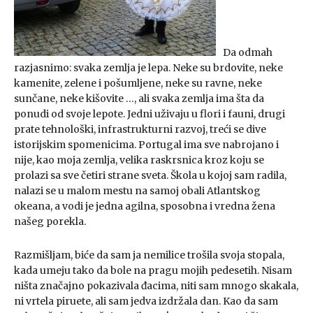
Da odmah
razjasnimo: svaka zemlja je lepa. Neke su brdovite, neke
kamenite, zelene i pošumljene, neke su ravne, neke
sunčane, neke kišovite …, ali svaka zemlja ima šta da
ponudi od svoje lepote. Jedni uživaju u flori i fauni, drugi
prate tehnološki, infrastrukturni razvoj, treći se dive
istorijskim spomenicima. Portugal ima sve nabrojano i
nije, kao moja zemlja, velika raskrsnica kroz koju se
prolazi sa sve četiri strane sveta. Škola u kojoj sam radila,
nalazi se u malom mestu na samoj obali Atlantskog
okeana, a vodi je jedna agilna, sposobna i vredna žena
našeg porekla.
Razmišljam, biće da sam ja nemilice trošila svoja stopala,
kada umeju tako da bole na pragu mojih pedesetih. Nisam
ništa značajno pokazivala đacima, niti sam mnogo skakala,
ni vrtela piruete, ali sam jedva izdržala dan. Kao da sam