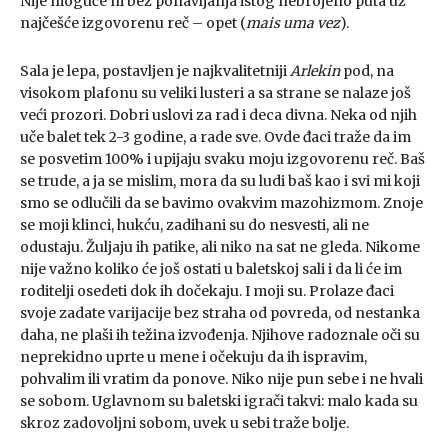
Nije moguće ni bez ponavljanja istog nebrojeno puta uz
najčešće izgovorenu reč – opet (
mais uma vez
).
Sala je lepa, postavljen je najkvalitetniji
Arlekin
pod, na
visokom plafonu su veliki lusteri a sa strane se nalaze još
veći prozori. Dobri uslovi za rad i deca divna. Neka od njih
uče balet tek 2-3 godine, a rade sve. Ovde đaci traže da im
se posvetim 100% i upijaju svaku moju izgovorenu reč. Baš
se trude, a ja se mislim, mora da su ludi baš kao i svi mi koji
smo se odlučili da se bavimo ovakvim mazohizmom. Znoje
se moji klinci, hukću, zadihani su do nesvesti, ali ne
odustaju. Žuljaju ih patike, ali niko na sat ne gleda. Nikome
nije važno koliko će još ostati u baletskoj sali i da li će im
roditelji osedeti dok ih dočekaju. I moji su. Prolaze đaci
svoje zadate varijacije bez straha od povreda, od nestanka
daha, ne plaši ih težina izvođenja. Njihove radoznale oči su
neprekidno uprte u mene i očekuju da ih ispravim,
pohvalim ili vratim da ponove. Niko nije pun sebe i ne hvali
se sobom. Uglavnom su baletski igrači takvi: malo kada su
skroz zadovoljni sobom, uvek u sebi traže bolje.