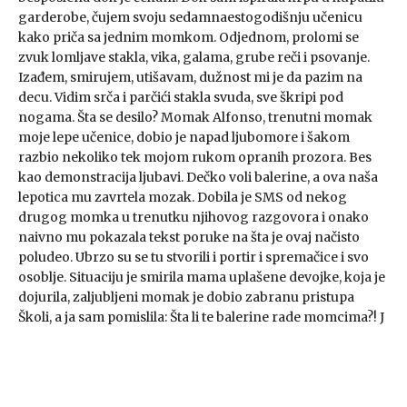
garderobe, čujem svoju sedamnaestogodišnju učenicu
kako priča sa jednim momkom. Odjednom, prolomi se
zvuk lomljave stakla, vika, galama, grube reči i psovanje.
Izađem, smirujem, utišavam, dužnost mi je da pazim na
decu. Vidim srča i parčići stakla svuda, sve škripi pod
nogama. Šta se desilo? Momak Alfonso, trenutni momak
moje lepe učenice, dobio je napad ljubomore i šakom
razbio nekoliko tek mojom rukom opranih prozora. Bes
kao demonstracija ljubavi. Dečko voli balerine, a ova naša
lepotica mu zavrtela mozak. Dobila je SMS od nekog
drugog momka u trenutku njihovog razgovora i onako
naivno mu pokazala tekst poruke na šta je ovaj načisto
poludeo. Ubrzo su se tu stvorili i portir i spremačice i svo
osoblje. Situaciju je smirila mama uplašene devojke, koja je
dojurila, zaljubljeni momak je dobio zabranu pristupa
Školi, a ja sam pomislila: Šta li te balerine rade momcima?! J