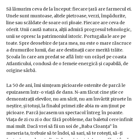
Să lămurim ceva de la început: fiecare țară are farmecul ei.
Unele sunt muntoase, altele pietroase, verzi, împădurite,
line sau scăldate de soare ori ploaie. Fiecare are ceva de
oferit. Unii caută natura, alții admiră progresul tehnologic,
unii se opresc la patrimoniul istoric. Portugalia le are pe
toate. Spre deosebire de țara mea, nu este o mare răscruce
a drumurilor lumii, dar are destinații care merită trăite.
Școala în care am predat se află într-un orășel pe coasta
Atlanticului, condusă de o femeie energică și capabilă, de
origine sârbă.
La 50 de ani, îmi simțeam picioarele ostenite de parcă le
epuizasem într-o viață de dans. N-am făcut cine știe ce
demonstrații elevilor, nu am sărit, nu am învârtit piruete în
neștire, și totuși, la finalul primei zile abia m-am ținut pe
picioare. Parcă jucasem un spectacol întreg în poante.
Viața de zi cu zi o duc fără probleme, dar baletul cere infinit
mai mult. Dacă vrei să fii un soi de „Baba Cloanța” în
meseria ta, trebuie să te îndoi, să sari, să te rotești, să-ți