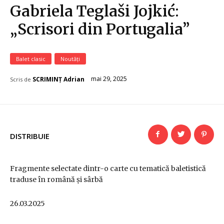
Gabriela Teglaši Jojkić:
„Scrisori din Portugalia”
Balet clasic
Noutăți
mai 29, 2025
SCRIMINȚ Adrian
Scris de
DISTRIBUIE
Fragmente selectate dintr-o carte cu tematică baletistică
traduse în română și sârbă
26.03.2025