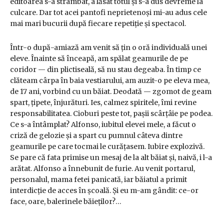
editoarea s-a strâmbat, a lăsat totul și s-a dus devreme la
culcare. Dar tot acei pantofi neprietenoși mi-au adus cele
mai mari bucurii după fiecare repetiție și spectacol.
Într-o după-amiază am venit să țin o oră individuală unei
eleve. Înainte să înceapă, am spălat geamurile de pe
coridor — din plictiseală, să nu stau degeaba. În timp ce
clăteam cârpa în baia vestiarului, am auzit-o pe eleva mea,
de 17 ani, vorbind cu un băiat. Deodată — zgomot de geam
spart, țipete, înjurături. Ies, calmez spiritele, îmi revine
responsabilitatea. Cioburi peste tot, pașii scârțâie pe podea.
Ce s-a întâmplat? Alfonso, iubitul elevei mele, a făcut o
criză de gelozie și a spart cu pumnul câteva dintre
geamurile pe care tocmai le curățasem. Iubire explozivă.
Se pare că fata primise un mesaj de la alt băiat și, naivă, i l-a
arătat. Alfonso a înnebunit de furie. Au venit portarul,
personalul, mama fetei panicată, iar băiatul a primit
interdicție de acces în școală. Și eu m-am gândit: ce-or
face, oare, balerinele băieților?…