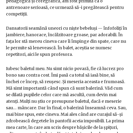
pedagogică și coregrafică, am fost primită ca o
antrenoare serioasă, ce urmează să-i pregătească pentru
competiții.
Dansatorii seamănă uneori cu niște bebeluși — înfofoliți în
jambiere, hanorace, încălzitoare groase, par adorabili. În
fața lor stă mereu cineva care îi împinge din spate, care nu
le permite să lenevească. În balet, aceștia se numesc
repetitori, aici le spun profesora.
Iubesc baletul meu. Nu simt nicio povară, fie că lucrez pro
bono sau contra cost. Îmi pasă ca totul să iasă bine, să
închei ce încep, să reușesc. Și meseria aceasta e frumoasă.
Mă simt importantă când spun că sunt balerină. Văd cum
se dilată pupilele celor care mă ascultă, cum devin mai
atenți. Mulți nu știu ce presupune baletul, dacă e meserie
sau… mâncare. Dar în final, o balerină înseamnă ceva. Sau,
mai bine spus, este cineva. Mai ales când are curajul să-și
zdrobească degetele în pantofii aceia imposibili. La prima
mea carte, în care am scris despre bășicile de la șpițuri,