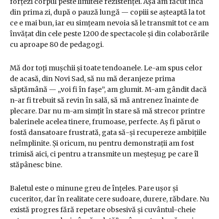
forțezi corpul peste limitele rezistenței. Așa am făcut încă
din prima zi, după o pauză lungă — copiii se așteaptă la tot
ce e mai bun, iar eu simțeam nevoia să le transmit tot ce am
învățat din cele peste 1200 de spectacole și din colaborările
cu aproape 80 de pedagogi.
Mă dor toți mușchii și toate tendoanele. Le-am spus celor
de acasă, din Novi Sad, să nu mă deranjeze prima
săptămână — „voi fi în fașe”, am glumit. M-am gândit dacă
n-ar fi trebuit să revin în sală, să mă antrenez înainte de
plecare. Dar nu m-am simțit în stare să mă strecor printre
balerinele acelea tinere, frumoase, perfecte. Aș fi părut o
fostă dansatoare frustrată, gata să-și recupereze ambițiile
neîmplinite. Și oricum, nu pentru demonstrații am fost
trimisă aici, ci pentru a transmite un meșteșug pe care îl
stăpânesc bine.
Baletul este o minune greu de înțeles. Pare ușor și
cuceritor, dar în realitate cere sudoare, durere, răbdare. Nu
există progres fără repetare obsesivă și cuvântul-cheie