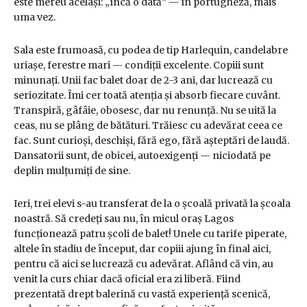
este mereu același: „încă o dată” — în portugheză, mais
uma vez.
Sala este frumoasă, cu podea de tip Harlequin, candelabre
uriașe, ferestre mari — condiții excelente. Copiii sunt
minunați. Unii fac balet doar de 2-3 ani, dar lucrează cu
seriozitate. Îmi cer toată atenția și absorb fiecare cuvânt.
Transpiră, gâfâie, obosesc, dar nu renunță. Nu se uită la
ceas, nu se plâng de bătături. Trăiesc cu adevărat ceea ce
fac. Sunt curioși, deschiși, fără ego, fără așteptări de laudă.
Dansatorii sunt, de obicei, autoexigenți — niciodată pe
deplin mulțumiți de sine.
Ieri, trei elevi s-au transferat de la o școală privată la școala
noastră. Să credeți sau nu, în micul oraș Lagos
funcționează patru școli de balet! Unele cu tarife piperate,
altele în stadiu de început, dar copiii ajung în final aici,
pentru că aici se lucrează cu adevărat. Aflând că vin, au
venit la curs chiar dacă oficial era zi liberă. Fiind
prezentată drept balerină cu vastă experiență scenică,