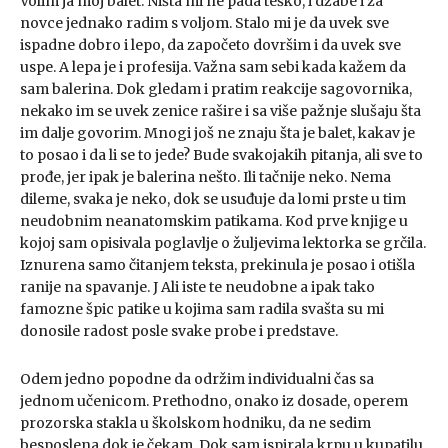
Volim ja moj balet. Ništa mi ne pada teško, i džabe i za
novce jednako radim s voljom. Stalo mi je da uvek sve
ispadne dobro i lepo, da započeto dovršim i da uvek sve
uspe. A lepa je i profesija. Važna sam sebi kada kažem da
sam balerina. Dok gledam i pratim reakcije sagovornika,
nekako im se uvek zenice rašire i sa više pažnje slušaju šta
im dalje govorim. Mnogi još ne znaju šta je balet, kakav je
to posao i da li se to jede? Bude svakojakih pitanja, ali sve to
prođe, jer ipak je balerina nešto. Ili tačnije neko. Nema
dileme, svaka je neko, dok se usuđuje da lomi prste u tim
neudobnim neanatomskim patikama. Kod prve knjige u
kojoj sam opisivala poglavlje o žuljevima lektorka se grčila.
Iznurena samo čitanjem teksta, prekinula je posao i otišla
ranije na spavanje. J Ali iste te neudobne a ipak tako
famozne špic patike u kojima sam radila svašta su mi
donosile radost posle svake probe i predstave.
Odem jedno popodne da održim individualni čas sa
jednom učenicom. Prethodno, onako iz dosade, operem
prozorska stakla u školskom hodniku, da ne sedim
besposlena dok je čekam. Dok sam ispirala krpu u kupatilu