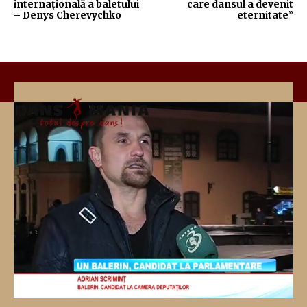
internațională a baletului
care dansul a devenit
– Denys Cherevychko
eternitate”