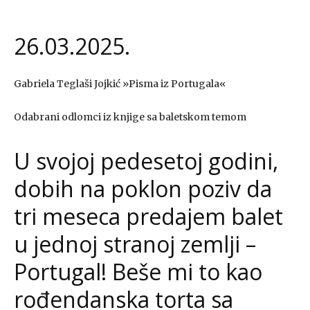
26.03.2025.
Gabriela Teglaši Jojkić »Pisma iz Portugala«
Odabrani odlomci iz knjige sa baletskom temom
U svojoj pedesetoj godini,
dobih na poklon poziv da
tri meseca predajem balet
u jednoj stranoj zemlji –
Portugal! Beše mi to kao
rođendanska torta sa