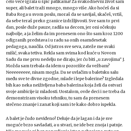
celo veče igrala u špic patikama! Za svakodnevni život sam
super, ali balet traži mnogo, mnogo više. Ako hoćeš da si
Baba Roga u svom poslu, moraš da se savijaš, skačeš, vrtiš,
da sebe teraš preko granice izdržljivosti. Sve sam to prvi
dan, posle duže pauze, radila sa decom, jer oni očekuju
najbolje, a ja želim da im prenesem ono što sam kroz 1200
odigranih predstava i u radu sa onih osamdesetak
pedagoga, naučila. Od jutros sve seva, zateže me svaki
mišić, svaka tetiva. Rekla sam svima kod kuće u Novom
Sadu da me prvu nedelju ne diraju, jer ću biti „u zavojima“ J.
Možda sam trebala da idem u pozorište da vežbam?
Neeeeeeeee, nisam mogla. Da se uvlačim u baletsku salu
među sve te divne zgodne, mlade i lepe balerine? Izgledala
bih kao neka neiživljena baba balerina koja želi da ostvari
svoje ambicije iz mladosti. Uostalom, ovde deci i ne treba da
demonstriram visoku tehniku, tu sam da prenesem
stečeno znanje i zanat koji sam i te kako dobro ispekla.
A balet je čudo neviđeno! Deluje da je lagan i da je sve
moguće brzo savladati, a u stvari, ne ide bez znoja i patnje.