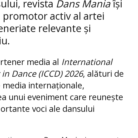
ului, revista
Dans Mania
își
 promotor activ al artei
eneriate relevante și
iu.
artener media al
International
 in Dance (ICCD) 2026
, alături de
me media internaționale,
ea unui eveniment care reunește
ortante voci ale dansului