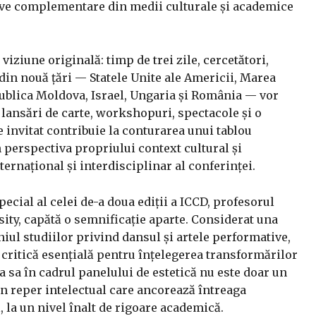
ive complementare din medii culturale și academice
iziune originală: timp de trei zile, cercetători,
i din nouă țări — Statele Unite ale Americii, Marea
publica Moldova, Israel, Ungaria și România — vor
, lansări de carte, workshopuri, spectacole și o
e invitat contribuie la conturarea unui tablou
perspectiva propriului context cultural și
ernațional și interdisciplinar al conferinței.
pecial al celei de-a doua ediții a ICCD, profesorul
sity, capătă o semnificație aparte. Considerat una
iul studiilor privind dansul și artele performative,
 critică esențială pentru înțelegerea transformărilor
ia sa în cadrul panelului de estetică nu este doar un
n reper intelectual care ancorează întreaga
, la un nivel înalt de rigoare academică.