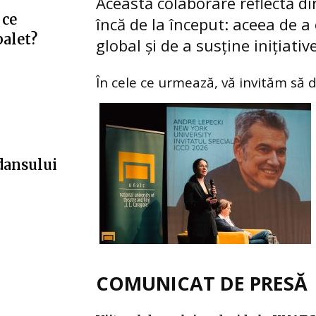
Această colaborare reflectă di
 ce
încă de la început: aceea de 
balet?
global și de a susține inițiativ
În cele ce urmează, vă invităm să d
 dansului
COMUNICAT DE PRESĂ