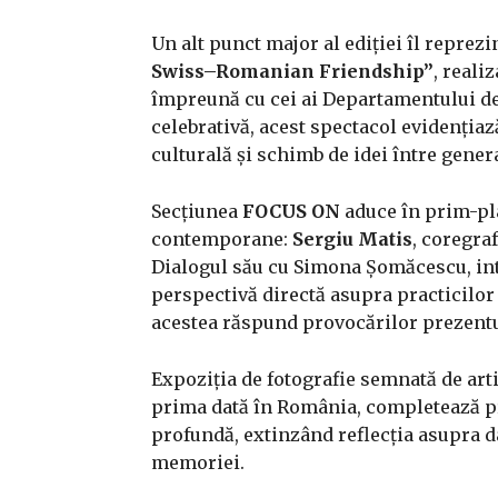
Un alt punct major al ediției îl reprez
Swiss–Romanian Friendship”
, reali
împreună cu cei ai Departamentului d
celebrativă, acest spectacol evidențiaz
culturală și schimb de idei între genera
Secțiunea
FOCUS ON
aduce în prim-pla
contemporane:
Sergiu Matis
, coregra
Dialogul său cu Simona Șomăcescu, int
perspectivă directă asupra practicilor
acestea răspund provocărilor prezentu
Expoziția de fotografie semnată de art
prima dată în România, completează p
profundă, extinzând reflecția asupra d
memoriei.