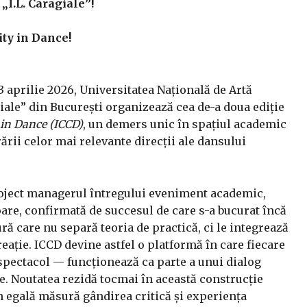
„I.L. Caragiale”!
ty in Dance!
3 aprilie 2026, Universitatea Națională de Artă
iale” din București organizează cea de-a doua ediție
 in Dance (ICCD)
, un demers unic în spațiul academic
rării celor mai relevante direcții ale dansului
roject managerul întregului eveniment academic,
re, confirmată de succesul de care s-a bucurat încă
ură care nu separă teoria de practică, ci le integrează
reație. ICCD devine astfel o platformă în care fiecare
spectacol — funcționează ca parte a unui dialog
e. Noutatea rezidă tocmai în această construcție
în egală măsură gândirea critică și experiența