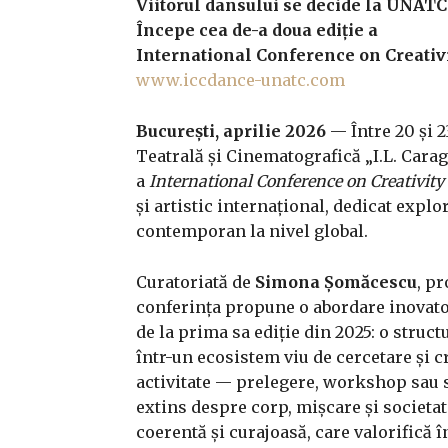
Viitorul dansului se decide la UNATC 
Începe cea de-a doua ediție a
International Conference on Creativi
www.iccdance-unatc.com
București, aprilie 2026
— Între 20 și 2
Teatrală și Cinematografică „I.L. Carag
a
International Conference on Creativity
și artistic internațional, dedicat explo
contemporan la nivel global.
Curatoriată de
Simona Șomăcescu
, p
conferința propune o abordare inovatoa
de la prima sa ediție din 2025: o struct
într-un ecosistem viu de cercetare și c
activitate — prelegere, workshop sau 
extins despre corp, mișcare și societat
coerentă și curajoasă, care valorifică 