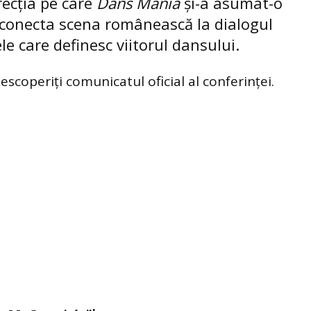
recția pe care
Dans Mania
și-a asumat-o
a conecta scena românească la dialogul
ele care definesc viitorul dansului.
escoperiți comunicatul oficial al conferinței.