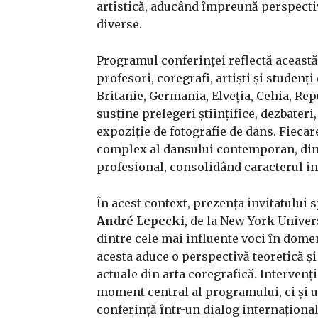
artistică, aducând împreună perspect
diverse.
Programul conferinței reflectă această v
profesori, coregrafi, artiști și studenț
Britanie, Germania, Elveția, Cehia, Re
susține prelegeri științifice, dezbateri
expoziție de fotografie de dans. Fiecar
complex al dansului contemporan, din 
profesional, consolidând caracterul int
În acest context, prezența invitatului s
André Lepecki
, de la New York Univer
dintre cele mai influente voci în domen
acesta aduce o perspectivă teoretică și
actuale din arta coregrafică. Intervenț
moment central al programului, ci și u
conferință într-un dialog internațional