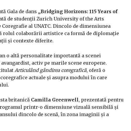
intă Gala de dans
„Bridging Horizons: 115 Years of
zată de studenții Zurich University of the Arts
e Coregrafie al UNATC. Dincolo de dimensiunea
ă rolul colaborării artistice ca formă de diplomație
ții și contexte diferite.
n o altă personalitate importantă a scenei
f avangardist, activ pe marile scene europene.
itulat
Articulând gândirea coregrafică
, oferă o
 coregrafice actuale și asupra modului în care
lui.
ista britanică
Camilla Greenwell
, prezentată pentru
rogramul printr-o dimensiune vizuală sensibilă și
ansului dincolo de scenă, în zona imaginii și a