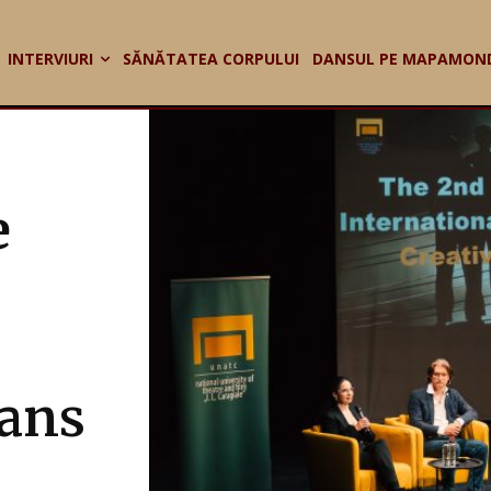
INTERVIURI
SĂNĂTATEA CORPULUI
DANSUL PE MAPAMON
e
dans